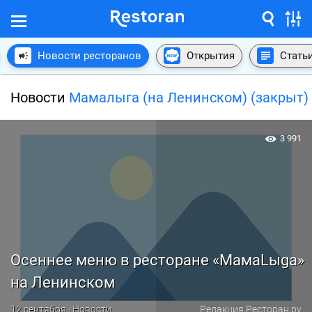
Новости ресторанов
Открытия
Стать
Новости
Мамалыга (на Ленинском) (закрыт)
3 991
Осеннее меню в ресторане «МамаLыga»
на Ленинском
12 сентября · Новости
Редакция Ресторан.ру