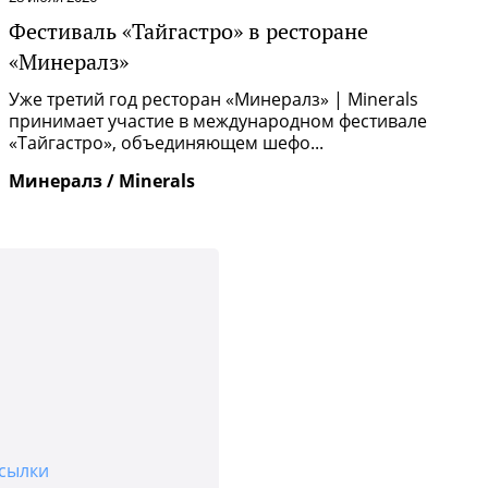
Фестиваль «Тайгастро» в ресторане
О
«Минералз»
Р
п
Уже третий год ресторан «Минералз» | Minerals
и
принимает участие в международном фестивале
«Тайгастро», объединяющем шефо...
И
Минералз / Minerals
сылки