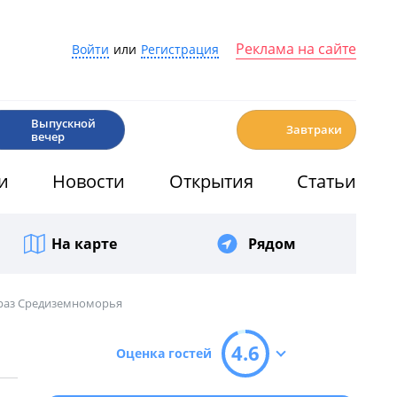
Реклама на сайте
Войти
или
Регистрация
🎉
☕️
Выпускной
Завтраки
вечер
и
Новости
Открытия
Статьи
На карте
Рядом
браз Средиземноморья
4.6
Оценка гостей