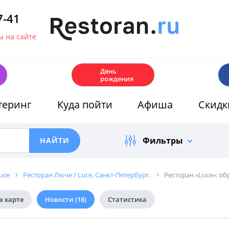
7-41
 на сайте
🎂
День
рождения
теринг
Куда пойти
Афиша
Скидк
Фильтры
uce
Ресторан Люче / Luce, Санкт-Петербург.
Ресторан «Luce»: о
а карте
Новости
(18)
Статистика