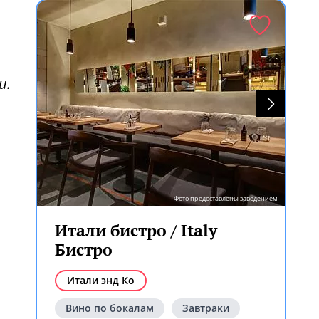
и.
Фото предоставлены заведением
Итали бистро / Italy
Бистро
Итали энд Ко
ем
Вино по бокалам
Завтраки