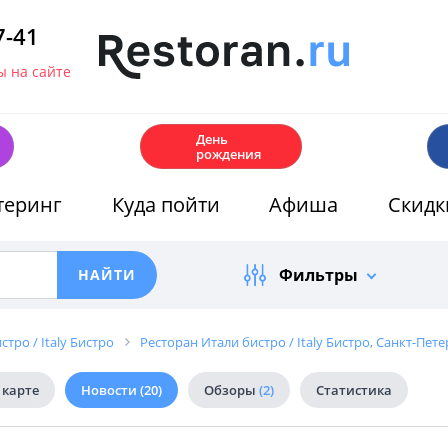
7-41
 на сайте
🎂
День
рождения
теринг
Куда пойти
Афиша
Скидк
Фильтры
тро / Italy Бистро
Ресторан Итали бистро / Italy Бистро, Санкт-Пете
 карте
Новости
(20)
Обзоры
(2)
Статистика