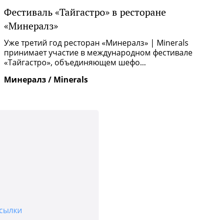
Фестиваль «Тайгастро» в ресторане
О
«Минералз»
Р
п
Уже третий год ресторан «Минералз» | Minerals
и
принимает участие в международном фестивале
«Тайгастро», объединяющем шефо...
И
Минералз / Minerals
сылки