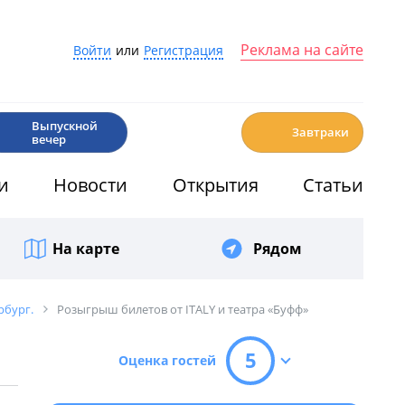
Реклама на сайте
Войти
или
Регистрация
🎉
☕️
Выпускной
Завтраки
вечер
и
Новости
Открытия
Статьи
На карте
Рядом
рбург.
Розыгрыш билетов от ITALY и театра «Буфф»
5
Оценка гостей