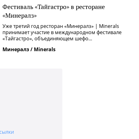
Фестиваль «Тайгастро» в ресторане
О
«Минералз»
Р
п
Уже третий год ресторан «Минералз» | Minerals
и
принимает участие в международном фестивале
«Тайгастро», объединяющем шефо...
И
Минералз / Minerals
сылки