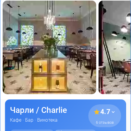
Фото предоставлены заведением
Чарли / Charlie
4.7
Кафе
·
Бар
·
Винотека
6 отзывов