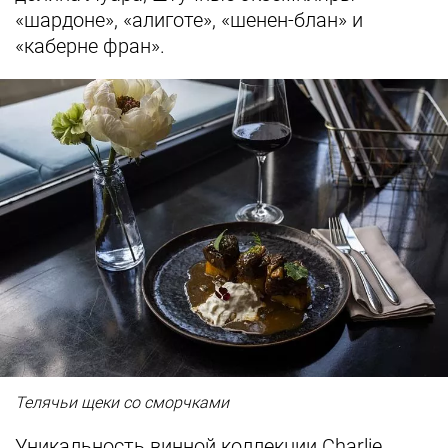
«шардоне», «алиготе», «шенен-блан» и
«каберне фран».
Телячьи щеки со сморчками
Уникальность винной коллекции Charlie