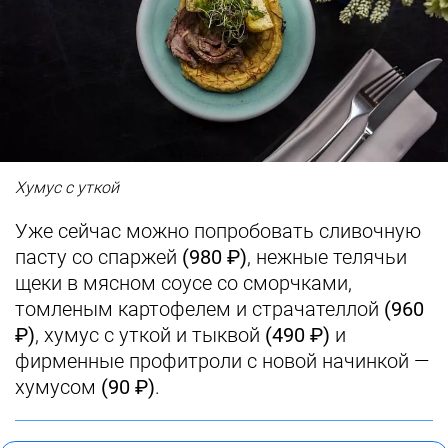
Хумус с уткой
Уже сейчас можно попробовать сливочную
пасту со спаржей
(980 ₽)
, нежные телячьи
щеки в мясном соусе со сморчками,
томленым картофелем и страчателлой
(960
₽)
, хумус с уткой и тыквой
(490 ₽)
и
фирменные профитроли с новой начинкой —
хумусом
(90 ₽)
.