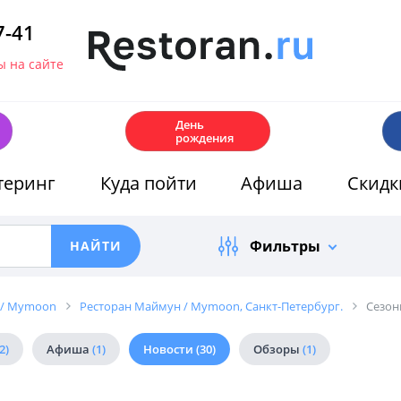
7-41
 на сайте
🎂
День
рождения
теринг
Куда пойти
Афиша
Скидк
Фильтры
 / Mymoon
Ресторан Маймун / Mymoon, Санкт-Петербург.
Сезон
2)
Афиша
(1)
Новости
(30)
Обзоры
(1)