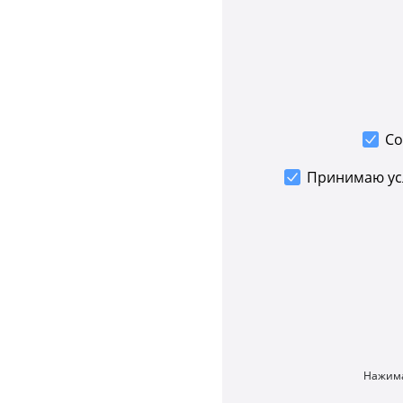
Со
Принимаю у
Нажима