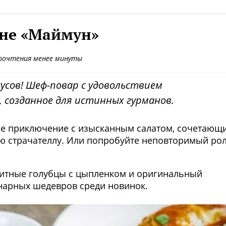
ане «Маймун»
рочтения менее минуты
усов! Шеф-повар с удовольствием
 созданное для истинных гурманов.
кое приключение с изысканным салатом, сочетающ
ю страчателлу. Или попробуйте неповторимый ро
титные голубцы с цыпленком и оригинальный
нарных шедевров среди новинок.