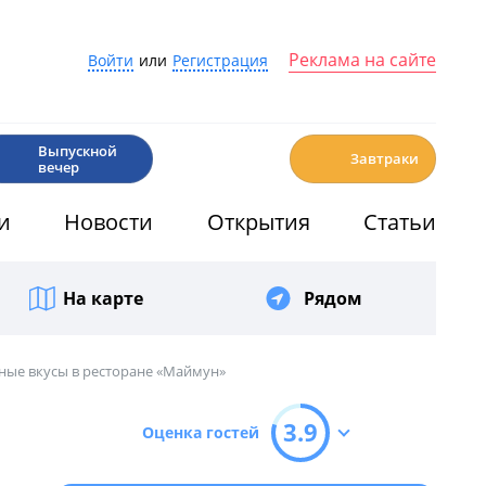
Реклама на сайте
Войти
или
Регистрация
🎉
☕️
Выпускной
Завтраки
вечер
и
Новости
Открытия
Статьи
На карте
Рядом
ные вкусы в ресторане «Маймун»
3.9
Оценка гостей