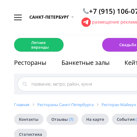
+7 (915) 106-0
САНКТ-ПЕТЕРБУРГ
размещение рекламы
☀️
💍
Летние
Свадьба
веранды
Рестораны
Банкетные залы
Кей
Главная
Рестораны Санкт-Петербурга
Ресторан Маймун
Контакты
Отзывы
(7)
На карте
События
(
Статистика