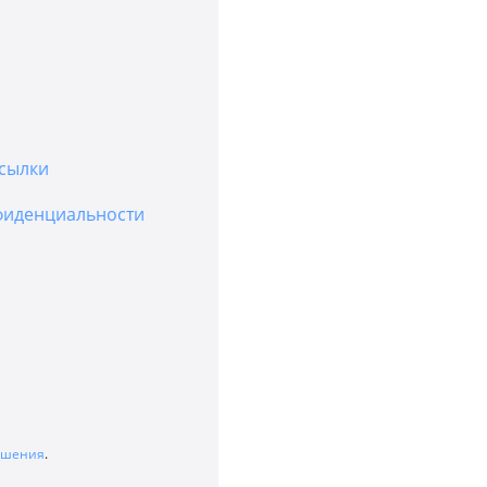
сылки
фиденциальности
лашения
.