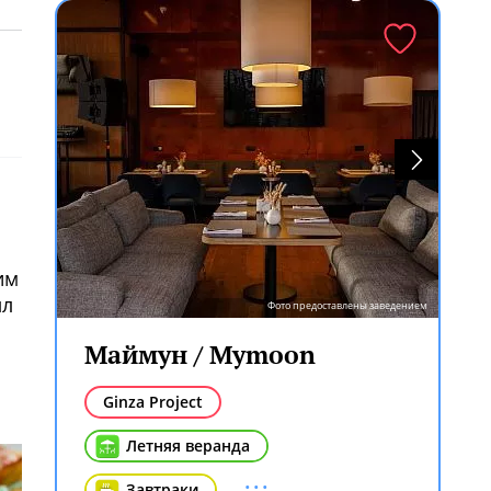
им
лл
Фото предоставлены заведением
Маймун / Mymoon
Ginza Project
Летняя веранда
...
Завтраки