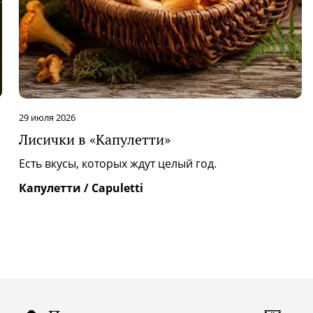
 июля 2026
28 и
исички в «Капулетти»
Фес
«М
сть вкусы, которых ждут целый год.
Уже
апулетти / Capuletti
при
«Та
Мин