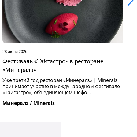
юля 2026
22 июля
тиваль «Тайгастро» в ресторане
Обно
инералз»
Ресто
продо
 третий год ресторан «Минералз» | Minerals
и Азии
нимает участие в международном фестивале
йгастро», объединяющем шефо...
Итаме
ералз / Minerals