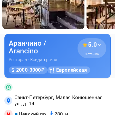
Фото предоставлены заведением
Аранчино /
5.0
Arancino
3 отзыва
Ресторан ·
Кондитерская
2000-3000₽
Европейская
Санкт-Петербург, Малая Конюшенная
ул., д. 14
Невский пр.
280 м