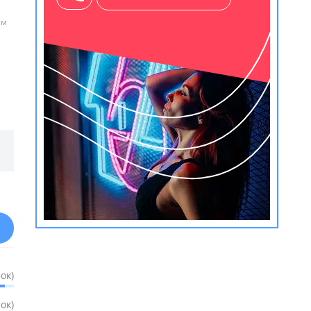
ем
ок)
ок)