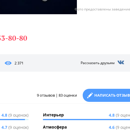
Фото предоставлены заведени
33-80-80
2 371
Рассказать друзьям
9 отзывов | 83 оценки
НАПИСАТЬ ОТЗЫВ
Интерьер
4.8
(9 оценок)
4.8
(9 оцен
Атмосфера
4.7
(9 оценок)
4.6
(9 оцен