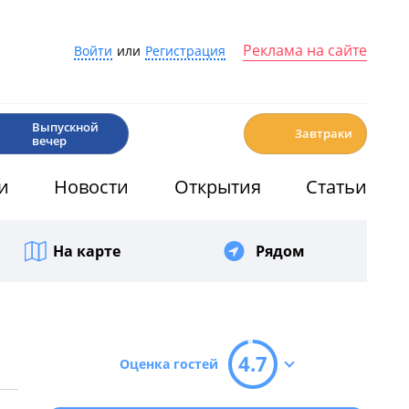
Реклама на сайте
Войти
или
Регистрация
🎉
☕️
Выпускной
Завтраки
вечер
и
Новости
Открытия
Статьи
На карте
Рядом
4.7
Оценка гостей