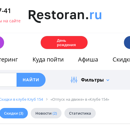
7-41
 на сайте
🎂
День
рождения
теринг
Куда пойти
Афиша
Скидк
Фильтры
Скидки в клубе Клуб 154
«Отпуск на движе» в «Клубе 154»
Скидки
(3)
Новости
(2)
Статистика