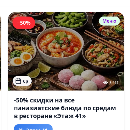
Меню
−50%
Ср
3 411
-50% скидки на все
паназиатские блюда по средам
в ресторане «Этаж 41»