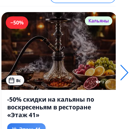
Кальяны
−50%
Вс
3 201
-50% скидки на кальяны по
воскресеньям в ресторане
«Этаж 41»