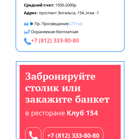
Средний счет:
1500-2000р
Адрес:
проспект Энгельса, 154, этаж -1
Пр. Просвещения
(771 м)
Охраняемая бесплатная
+7 (812) 333-80-80
Забронируйте
столик или
закажите банкет
в ресторане
Клуб 154
+7 (812) 333-80-80