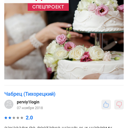
Чабрец (Тихорецкий)
perviy1login
07 ноября 2018
2.0
заказали по доставке шашлык и шаверму.