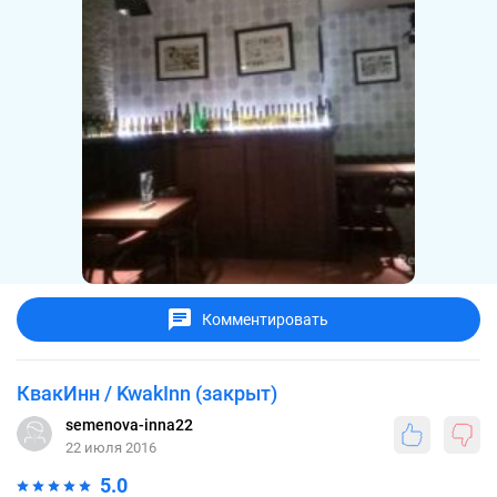
Комментировать
КвакИнн / KwakInn (закрыт)
semenova-inna22
22 июля 2016
5.0