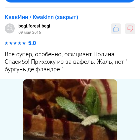
КвакИнн / KwakInn (закрыт)
begi.forest.begi
09 мая 2016
5.0
Все супер, особенно, официант Полина!
Спасибо! Прихожу из-за вафель. Жаль, нет "
бургунь де фландре "