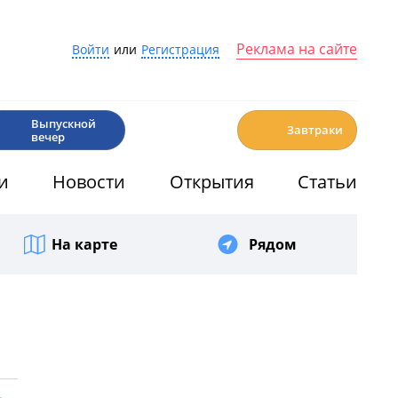
Реклама на сайте
Войти
или
Регистрация
🎉
☕️
Выпускной
Завтраки
вечер
и
Новости
Открытия
Статьи
На карте
Рядом