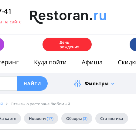
7-41
 на сайте
🎂
День
рождения
теринг
Куда пойти
Афиша
Скидк
Фильтры
ый
Отзывы о ресторане Любимый
На карте
Новости
(17)
Обзоры
(3)
Статистика