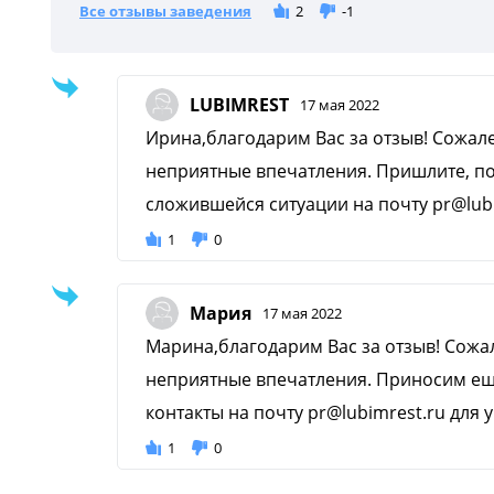
Все отзывы заведения
2
-1
LUBIMREST
17 мая 2022
Ирина,благодарим Вас за отзыв! Сожале
неприятные впечатления. Пришлите, по
сложившейся ситуации на почту pr@lubi
1
0
Мария
17 мая 2022
Марина,благодарим Вас за отзыв! Сожал
неприятные впечатления. Приносим ещ
контакты на почту pr@lubimrest.ru для ур
1
0