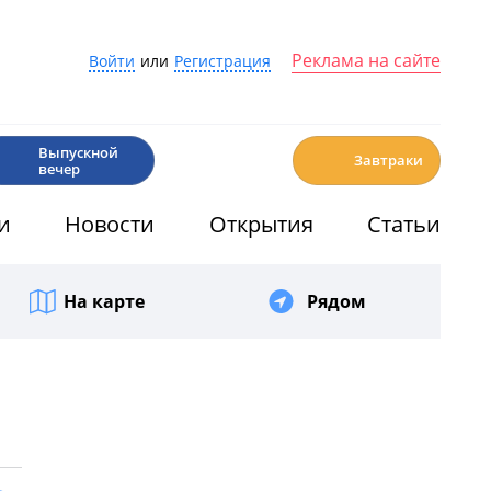
Реклама на сайте
Войти
или
Регистрация
🎉
☕️
Выпускной
Завтраки
вечер
и
Новости
Открытия
Статьи
На карте
Рядом