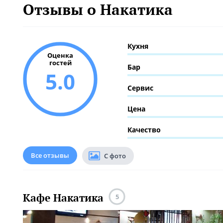
Отзывы о Накатика
Кухня
Оценка
гостей
Бар
5.0
Сервис
Цена
Качество
Все отзывы
С фото
Кафе Накатика
5