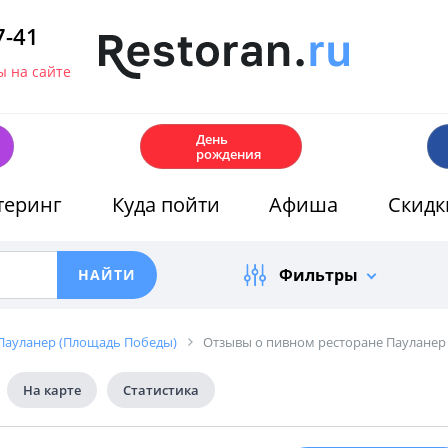
7-41
 на сайте
🎂
День
рождения
теринг
Куда пойти
Афиша
Скидк
Фильтры
Пауланер (Площадь Победы)
Отзывы о пивном ресторане Пауланер
На карте
Статистика