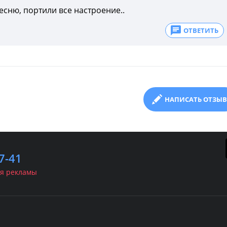
сню, портили все настроение..
ОТВЕТИТЬ
НАПИСАТЬ ОТЗЫВ
7-41
я рекламы