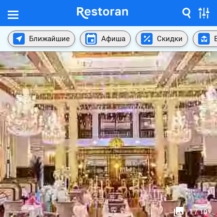
Ближайшие
Афиша
Скидки
1
/
10