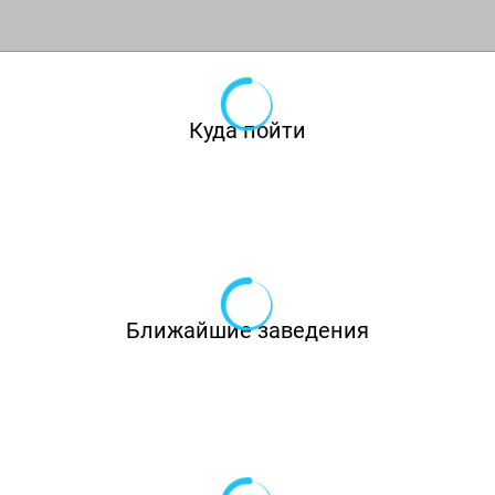
чутко прислушивается к каждому гостю. Мы
приглашаем Вас прикоснуться к изысканной
кухне и разделить с нами радость нового
дня.
Куда пойти
Роскошный зал вместимостью до 150 гостей.
В зале возможно размещение гостей по всем
канонам европейской рассадки. В зале
имеется сцена, бар, гримерная.
Ближайшие заведения
Ежедневно в данном зале мы сервируем
завтраки для жителей и гостей нашего
города.
Малый зал