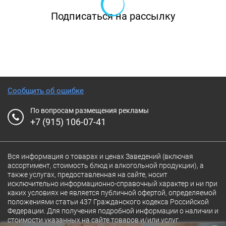
Уютный зал вместимостью до 50 гостей.
Подписаться на рассылку
Позволит организовать более камерное
мероприятие. Также предусмотрены любые
варианты рассадки.
В данном зале мы рады организовать для
Вашей компании вкусные и сытные бизнес-
Сообщить об ошибке
завтраки.
По вопросам размещения рекламы
+7 (915) 106-07-41
Паб «Метрополь»
Паб с собственной бельгийской пивоварней.
Вся информация о товарах и ценах Заведений (включая
ассортимент, стоимость блюд и алкогольной продукции), а
Наслаждайтесь общением с друзьями,
также услугах, предоставленная на сайте, носит
исключительно информационно-справочный характер и ни при
вкусными напитками и блюдами из нашего
каких условиях не является публичной офертой, определяемой
положениями статьи 437 Гражданского кодекса Российской
меню. Отлично подойдет для обедов, ужинов
Федерации. Для получения подробной информации о наличии и
и деловых встреч.
стоимости указанных на сайте товаров и/или услуг