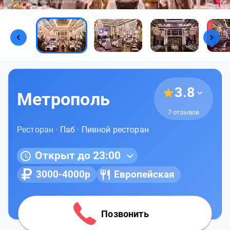
Фото предоставлены заведением
3.8
Метрополь
7 отзывов
Ресторан ·
Паб
·
Пивной ресторан
Открыт до 23:00
3000-4000р
Европейская
Позвонить