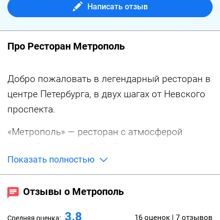
Написать отзыв
Про Ресторан Метрополь
Добро пожаловать в легендарный ресторан в
центре Петербурга, в двух шагах от Невского
проспекта.
«Метрополь» — ресторан с атмосферой
Санкт-Петербурга. В 1847 году он появился на
Показать полностью
карте и прочно вошёл в жизнь города, как
долгая прогулка по Невскому проспекту,
Отзывы о Метрополь
Дворцовая площадь и разводные мосты.
Здесь классическая кухня сочетается с
3.8
16 оценок | 7 отзывов
Средняя оценка: