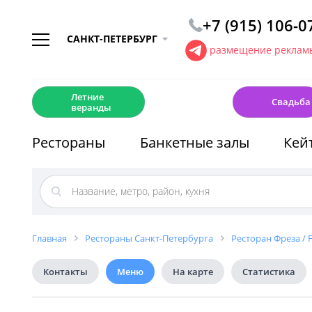
+7 (915) 106-0
САНКТ-ПЕТЕРБУРГ
размещение рекламы
☀️
💍
Летние
Свадьба
веранды
Рестораны
Банкетные залы
Кей
Главная
Рестораны Санкт-Петербурга
Ресторан Фреза / 
Контакты
Меню
На карте
Статистика