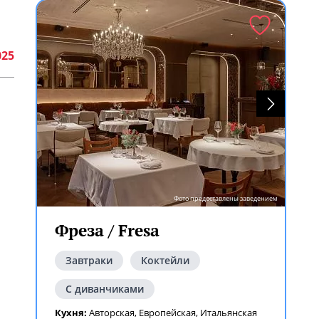
025
Фото предоставлены заведением
Фреза / Fresa
Завтраки
Коктейли
С диванчиками
Кухня:
Авторская
,
Европейская
,
Итальянская