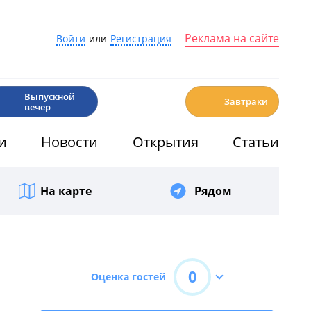
Реклама на сайте
Войти
или
Регистрация
🎉
☕️
Выпускной
Завтраки
вечер
и
Новости
Открытия
Статьи
На карте
Рядом
0
Оценка гостей