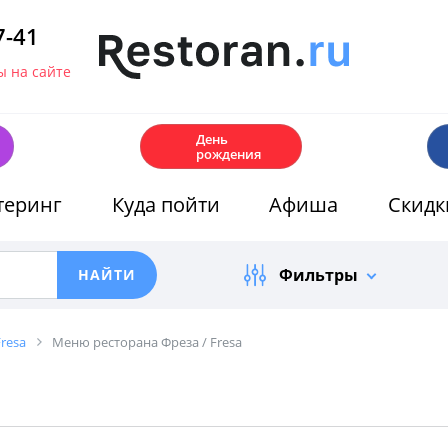
7-41
 на сайте
🎂
День
рождения
теринг
Куда пойти
Афиша
Скидк
Фильтры
Fresa
Меню ресторана Фреза / Fresa