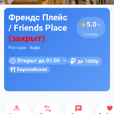
Фото предоставлены заведением
Френдс Плейс
5.0
/ Friends Place
2 отзыва
(закрыт)
Ресторан ·
Кафе
Открыт до 01:00
до 1000р
Европейская