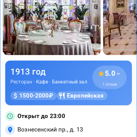
Фото предоставлены заведением
1913 год
5.0
Ресторан ·
Кафе
·
Банкетный зал
1 отзыв
1500-2000₽
Европейская
Открыт до 23:00
Вознесенский пр., д. 13