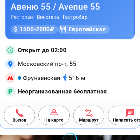
Авеню 55 / Avenue 55
Ресторан ·
Винотека
·
Гастробар
1500-2000₽
Европейская
Открыт до 02:00
Московский пр-т, 55
Фрунзенская
516 м
Неорганизованная бесплатная
Вызов
На карте
Маршрут
Написать о