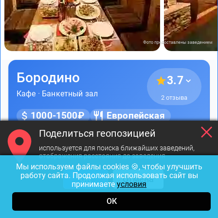
Фото предоставлены заведением
Бородино
3.7
Кафе
·
Банкетный зал
2 отзыва
1000-1500₽
Европейская
Поделиться геопозицией
Открыт до 24:00
используется для поиска ближайших заведений,
отображения расстояния до заведения
Мы используем файлы cookies 🍪, чтобы улучшить
Лермонтовский пр., д. 50
работу сайта. Продолжая использовать сайт вы
ОК
Отмена
принимаете
условия
Балтийская
599 м
ОК
Неорганизованная бесплатная