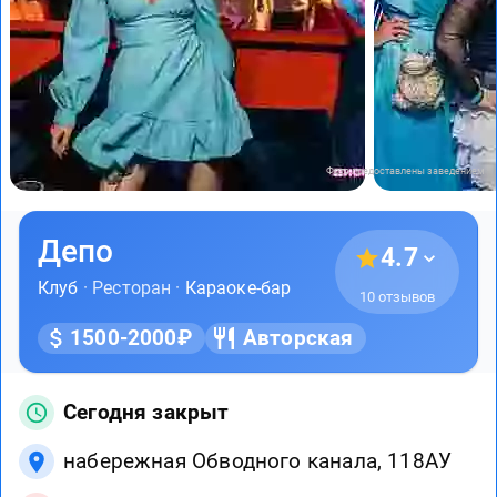
Фото предоставлены заведением
Депо
4.7
Клуб
· Ресторан ·
Караоке-бар
10 отзывов
1500-2000₽
Авторская
Сегодня закрыт
набережная Обводного канала, 118АУ