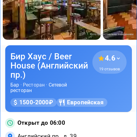
Фото предоставлены заведением
Бир Хаус / Beer
4.6
House (Английский
19 отзывов
пр.)
Бар
· Ресторан ·
Сетевой
ресторан
1500-2000₽
Европейская
Открыт до 06:00
Английский пр., д. 39