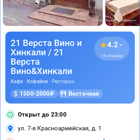
Фото предоставлены заведением
21 Верста Вино и
4.2
Хинкали / 21
15 отзывов
Верста
Вино&Хинкали
Кафе
·
Кофейня
· Ресторан
1500-2000₽
Восточная
Открыт до 23:00
ул. 7-я Красноармейская, д. 1