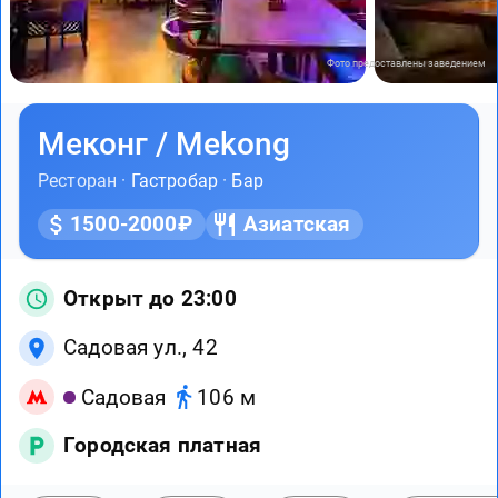
Фото предоставлены заведением
Меконг / Mekong
Ресторан ·
Гастробар
·
Бар
1500-2000₽
Азиатская
Открыт до 23:00
Садовая ул., 42
Садовая
106 м
Городская платная