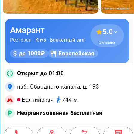
Фото предоставлены заведением
Амарант
5.0
Ресторан ·
Клуб
·
Банкетный зал
3 отзыва
до 1000₽
Европейская
Открыт до 01:00
наб. Обводного канала, д. 193
Балтийская
744 м
Неорганизованная бесплатная