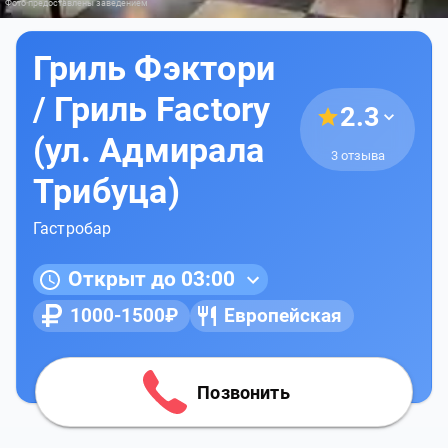
Фото предоставлены заведением
Гриль Фэктори
/ Гриль Factory
2.3
(ул. Адмирала
3 отзыва
Трибуца)
Гастробар
Открыт до 03:00
1000-1500₽
Европейская
Позвонить