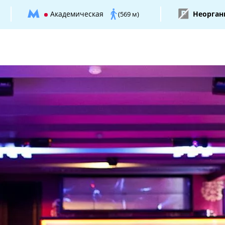
Академическая
Неорган
(569 м)