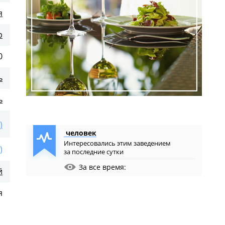
я
р
0
ь
ь
)
человек
Интересовались этим заведением
)
за последние сутки
За все время:
й
я