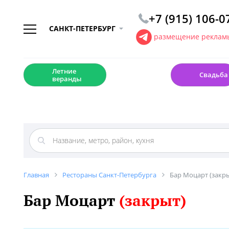
+7 (915) 106-0
САНКТ-ПЕТЕРБУРГ
размещение рекламы
☀️
💍
Летние
Свадьба
веранды
Главная
Рестораны Санкт-Петербурга
Бар Моцарт (закр
Бар Моцарт
(закрыт)