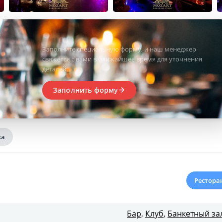
Заполните специальную форму, и наш менеджер
свяжется с вами в ближайшее время для уточнения
деталей.
Заполнить форму
ка
Рестора
Бар
,
Клуб
,
Банкетный за