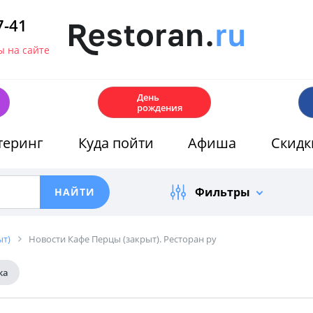
7-41
 на сайте
🎂
День
рождения
теринг
Куда пойти
Афиша
Скидк
Фильтры
ыт)
Новости Кафе Перцы (закрыт). Ресторан ру
ка