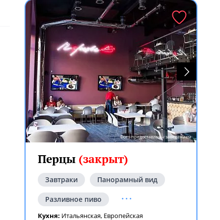
Фото предоставлены заведением
Перцы
(закрыт)
Завтраки
Панорамный вид
...
Разливное пиво
Кухня:
Итальянская
,
Европейская