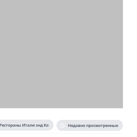
Рестораны Итали энд Ко
Недавно просмотренные