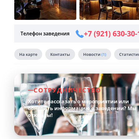
+7 (921) 630-30-
Телефон заведения
На карте
Контакты
Новости
(1)
Статисти
СОТРУДНИЧЕСТВО
Хотите рассказать о мероприятии или
обновить информацию о заведении?
Мы
открыты!