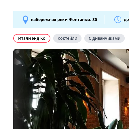
набережная реки Фонтанки, 30
до
Итали энд Ко
Коктейли
С диванчиками