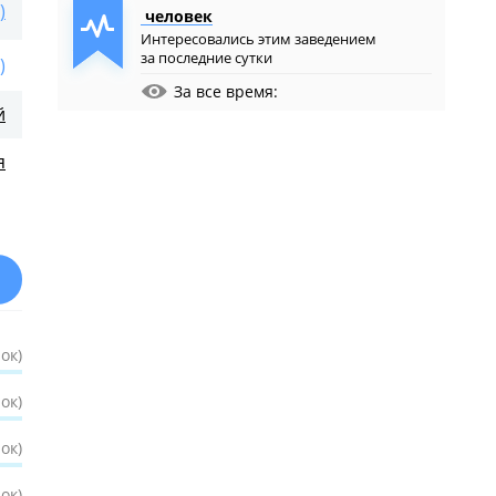
)
человек
Интересовались этим заведением
за последние сутки
)
За все время:
й
я
ок)
ок)
ок)
ок)