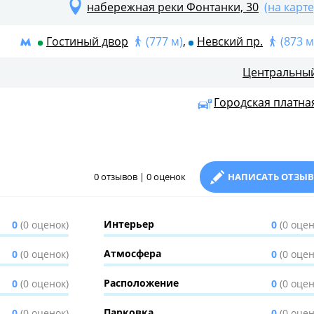
набережная реки Фонтанки, 30
(на карте
Гостиный двор
(777 м)
,
Невский пр.
(873 м
Центральны
Городская платна
0 отзывов | 0 оценок
НАПИСАТЬ ОТЗЫВ
Интерьер
0
(0 оценок)
0
(0 оцен
Атмосфера
0
(0 оценок)
0
(0 оцен
Расположение
0
(0 оценок)
0
(0 оцен
Парковка
0
(0 оценок)
0
(0 оцен