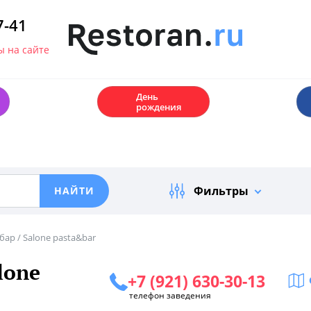
7-41
 на сайте
🎂
День
рождения
Фильтры
бар / Salone pasta&bar
lone
+7 (921) 630-30-13
телефон заведения