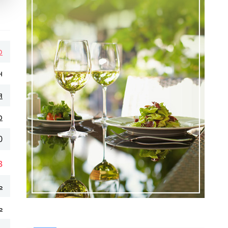
о
н
я
р
0
3
ь
ь