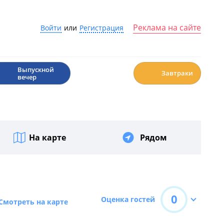
Реклама на сайте
Войти
или
Регистрация
🎉
☕️
Выпускной
Завтраки
вечер
На карте
Рядом
0
Оценка гостей
Смотреть на карте