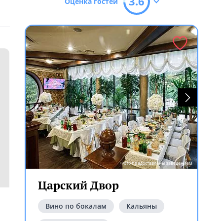
3.6
Оценка гостей
Фото предоставлены заведением
Царский Двор
Вино по бокалам
Кальяны