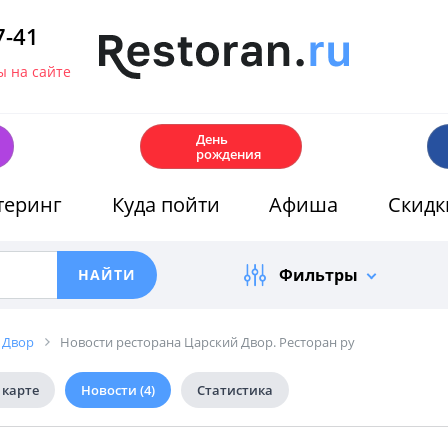
7-41
 на сайте
🎂
День
рождения
теринг
Куда пойти
Афиша
Скидк
Фильтры
 Двор
Новости ресторана Царский Двор. Ресторан ру
 карте
Новости
(4)
Статистика