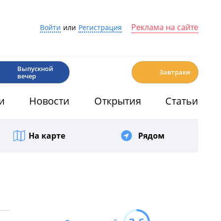
Реклама на сайте
Войти
или
Регистрация
🎉
☕️
Выпускной
Завтраки
вечер
и
Новости
Открытия
Статьи
На карте
Рядом