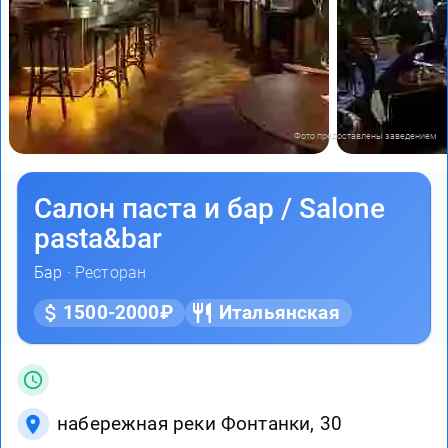
Фото предоставлены заведением
Салон паста и бар / Salone
pasta&bar
Бар
· Ресторан
1500-2000₽
Итальянская
набережная реки Фонтанки, 30