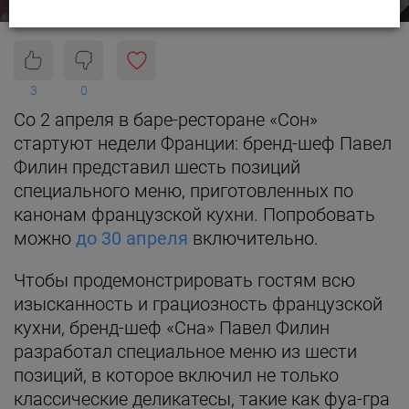
3
0
Со 2 апреля в баре-ресторане «Сон»
стартуют недели Франции: бренд-шеф Павел
Филин представил шесть позиций
специального меню, приготовленных по
канонам французской кухни. Попробовать
можно
до 30 апреля
включительно.
Чтобы продемонстрировать гостям всю
изысканность и грациозность французской
кухни, бренд-шеф «Сна» Павел Филин
разработал специальное меню из шести
позиций, в которое включил не только
классические деликатесы, такие как фуа-гра