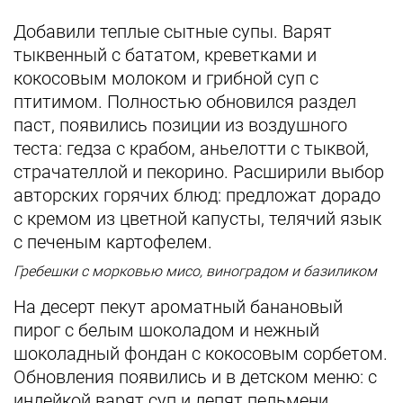
Добавили теплые сытные супы. Варят
тыквенный с бататом, креветками и
кокосовым молоком и грибной суп с
птитимом. Полностью обновился раздел
паст, появились позиции из воздушного
теста: гедза с крабом, аньелотти с тыквой,
страчателлой и пекорино. Расширили выбор
авторских горячих блюд: предложат дорадо
с кремом из цветной капусты, телячий язык
с печеным картофелем.
Гребешки с морковью мисо, виноградом и базиликом
На десерт пекут ароматный банановый
пирог с белым шоколадом и нежный
шоколадный фондан с кокосовым сорбетом.
Обновления появились и в детском меню: с
индейкой варят суп и лепят пельмени.