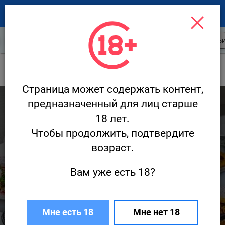
Новости ресторанов
Открытия
Стать
Новости
Сон
Страница может содержать контент,
985
предназначенный для лиц старше
18 лет.
Чтобы продолжить, подтвердите
возраст.
Вам уже есть 18?
Поп-ап от Алексея Алексеева в
ресторане «Сон»
Мне есть 18
Мне нет 18
10 марта · Новости
Редакция Ресторан.ру