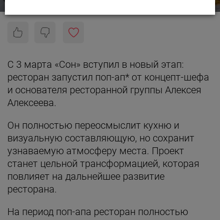
С 3 марта «Сон» вступил в новый этап:
ресторан запустил поп-ап* от концепт-шефа
и основателя ресторанной группы Алексея
Алексеева.
Он полностью переосмыслит кухню и
визуальную составляющую, но сохранит
узнаваемую атмосферу места. Проект
станет цельной трансформацией, которая
повлияет на дальнейшее развитие
ресторана.
На период поп-апа ресторан полностью