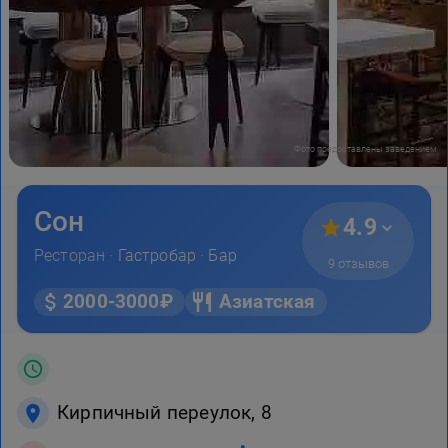
Фото предоставлены заведением
Сон
4.9
Ресторан ·
Гастробар
·
Бар
9 отзывов
2000-3000₽
Азиатская
Кирпичный переулок, 8