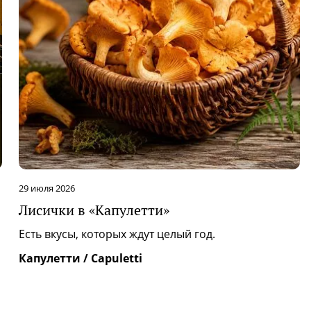
28 июля 2026
Фестиваль «Тайгастро» в ресторане
«Минералз»
Уже третий год ресторан «Минералз» | Minerals
принимает участие в международном фестивале
«Тайгастро», объединяющем шефо...
Минералз / Minerals