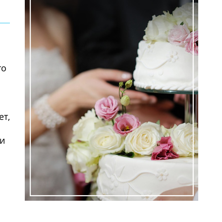
то
ем
ет,
 и
ем