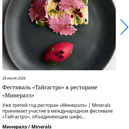
22 июля 2026
Обновление меню в ресторане «Итамеши»
Ресторан «Итамеши» | Itameshi обновил меню,
продолжая развивать идею кухни на стыке Италии
и Азии.
Итамеши / Itameshi