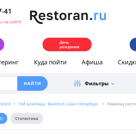
7-41
 на сайте
🎂
День
рождения
теринг
Куда пойти
Афиша
Скидк
Фильтры
ckbird
Паб Блэкберд / Blackbird, Санкт-Петербург.
Пивному ресто
1)
Статистика