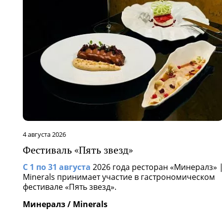
29 июля 2026
Лисички в «Капулетти»
лз» |
Есть вкусы, которых ждут целый год.
ком
Капулетти / Capuletti