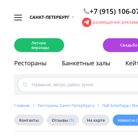
+7 (915) 106-0
САНКТ-ПЕТЕРБУРГ
размещение рекламы
☀️
💍
Летние
Свадьба
веранды
Рестораны
Банкетные залы
Кей
Главная
Рестораны Санкт-Петербурга
Паб Блэкберд / Bla
Контакты
Отзывы
(1)
На карте
Новости
(