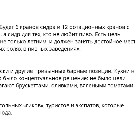
удет 6 кранов сидра и 12 ротационных кранов с
а сидр для тех, кто не любит пиво. Есть цель
не только летним, и должен занять достойное мес
ых ролях в пивных заведениях.
Фото предоставлены заведени
ски и другие привычные барные позиции. Кухни н
то было концептуальное решение: не было цели
агают брускеттами, оливками, вялеными томатами
гольных «гиков», туристов и экспатов, которые
сюда.
Фото предоставлены заведени