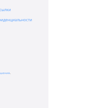
сылки
фиденциальности
лашения
.