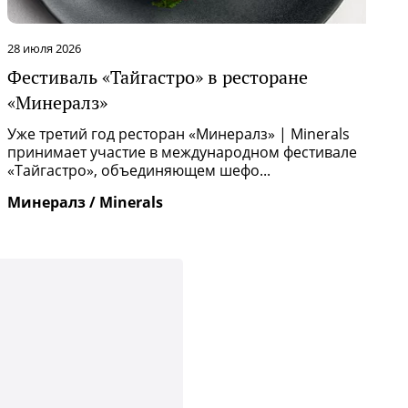
28 июля 2026
2
Фестиваль «Тайгастро» в ресторане
О
«Минералз»
Р
п
Уже третий год ресторан «Минералз» | Minerals
и
принимает участие в международном фестивале
«Тайгастро», объединяющем шефо...
И
Минералз / Minerals