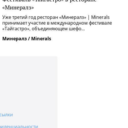
«Минералз»
Р
п
Уже третий год ресторан «Минералз» | Minerals
и
принимает участие в международном фестивале
«Тайгастро», объединяющем шефо...
И
Минералз / Minerals
сылки
фиденциальности