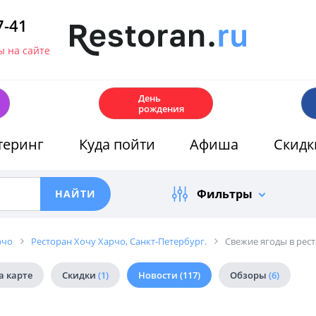
7-41
 на сайте
🎂
День
рождения
теринг
Куда пойти
Афиша
Скидк
Фильтры
рчо
Ресторан Хочу Харчо, Санкт-Петербург.
Свежие ягоды в рес
а карте
Скидки
(1)
Новости
(117)
Обзоры
(6)