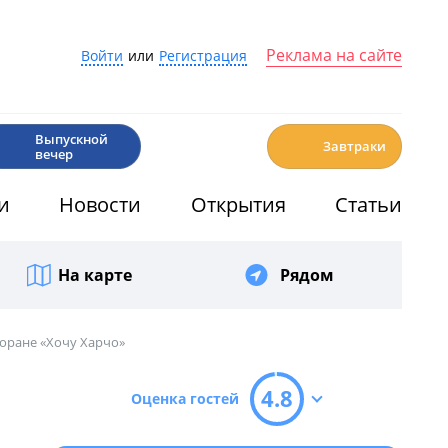
Реклама на сайте
Войти
или
Регистрация
🎉
☕️
Выпускной
Завтраки
вечер
и
Новости
Открытия
Статьи
На карте
Рядом
торане «Хочу Харчо»
4.8
Оценка гостей