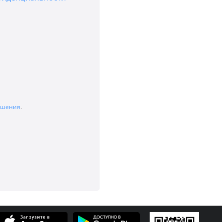
лашения
.