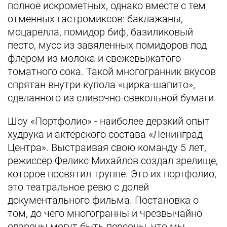
полное искрометных, однако вместе с тем
отменных гастромиксов: баклажаны,
моцарелла, помидор биф, базиликовый
песто, мусс из завяленных помидоров под
флером из молока и свежевыжатого
томатного сока. Такой многогранник вкусов
спрятан внутри купола «цирка-шапито»,
сделанного из сливочно-свекольной бумаги.
Шоу «Портфолио» - наиболее дерзкий опыт
худрука и актерского состава «Ленинград
Центра». Выстраивая свою команду 5 лет,
режиссер Феликс Михайлов создал зрелище,
которое посвятил труппе. Это их портфолио,
это театральное ревю с долей
документального фильма. Постановка о
том, до чего многогранны и чрезвычайно
одарены могут быть персоны, что мы