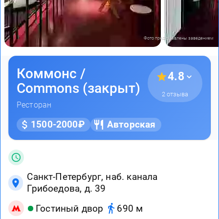
Фото предоставлены заведением
Коммонс /
4.8
Commons (закрыт)
2 отзыва
Ресторан
1500-2000₽
Авторская
Санкт-Петербург, наб. канала
Грибоедова, д. 39
Гостиный двор
690 м