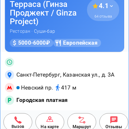
Терраса (Гинза
4.1
Проджект / Ginza
64 отзыва
Project)
Ресторан ·
Суши-бар
5000-6000₽
Европейская
Санкт-Петербург, Казанская ул., д. 3А
Невский пр.
417 м
Городская платная
Вызов
На карте
Маршрут
Отзывы