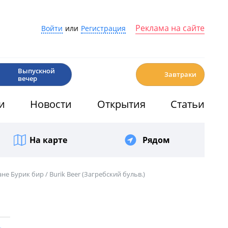
Реклама на сайте
Войти
или
Регистрация
🎉
☕️
Выпускной
Завтраки
вечер
и
Новости
Открытия
Статьи
На карте
Рядом
е Бурик бир / Burik Beer (Загребский бульв.)