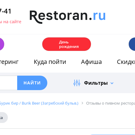
7-41
 на сайте
🎂
День
рождения
теринг
Куда пойти
Афиша
Скидк
Фильтры
урик бир / Burik Beer (Загребский бульв.)
Отзывы о пивном ресторан
ка