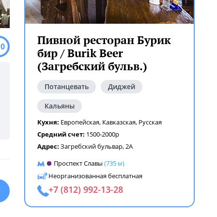
Пивной ресторан Бурик
.0
бир / Burik Beer
(Загребский бульв.)
Потанцевать
Диджей
Кальяны
Кухня:
Европейская
,
Кавказская
,
Русская
Средний счет:
1500-2000р
Адрес:
Загребский бульвар, 2А
Проспект Славы
(735 м)
Неорганизованная бесплатная
+7 (812) 992-13-28