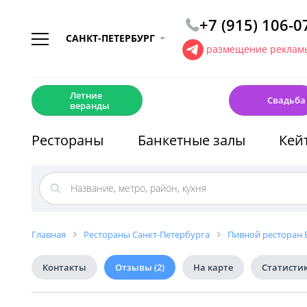
+7 (915) 106-0
САНКТ-ПЕТЕРБУРГ
размещение рекламы
☀️
💍
Летние
Свадьба
веранды
Рестораны
Банкетные залы
Кей
Главная
Рестораны Санкт-Петербурга
Пивной ресторан Б
Контакты
Отзывы
(2)
На карте
Статисти