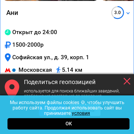
Ани
3.0
Открыт до 24:00
1500-2000р
Софийская ул., д. 39, корп. 1
Московская
5.14 км
Поделиться геопозицией
Вызов
На карте
Маршрут
используется для поиска ближайших заведений,
отображения расстояния до заведения
Мы используем файлы cookies 🍪, чтобы улучшить
работу сайта. Продолжая использовать сайт вы
ОК
Отмена
принимаете
условия
ОК