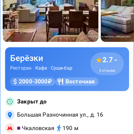
Фото предоставлены заведением
Берёзки
2.7
Ресторан ·
Кафе
·
Суши-бар
3 отзыва
2000-3000₽
Восточная
Закрыт до
Большая Разночинная ул., д. 16
Чкаловская
190 м