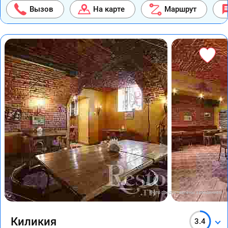
Вызов
На карте
Маршрут
Фото предоставлены заведением
Киликия
3.4