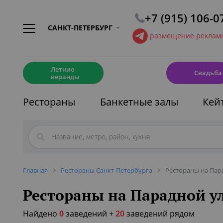
+7 (915) 106-0
САНКТ-ПЕТЕРБУРГ
размещение рекламы
☀️
💍
Летние
Свадьба
веранды
Рестораны
Банкетные залы
Кей
Главная
Рестораны Санкт-Петербурга
Рестораны на Пар
Рестораны на Парадной у
Найдено
0
заведений
+
20
заведений рядом