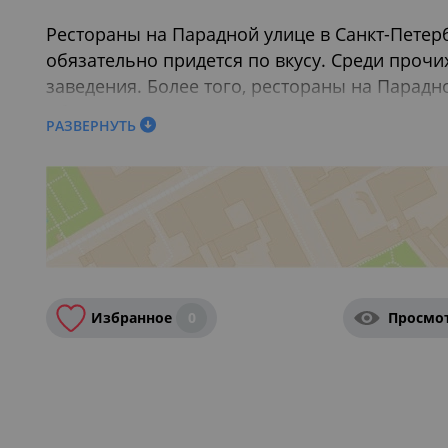
Рестораны на Парадной улице в Санкт-Петер
обязательно придется по вкусу. Среди прочих
заведения. Более того, рестораны на Парадн
обновления и саморазвития. Детские зоны, к
РАЗВЕРНУТЬ
новинку. Выбор за вами!
Также вас могут заинтересовать:
Завтраки в 
Петербурге
Избранное
0
Просмо