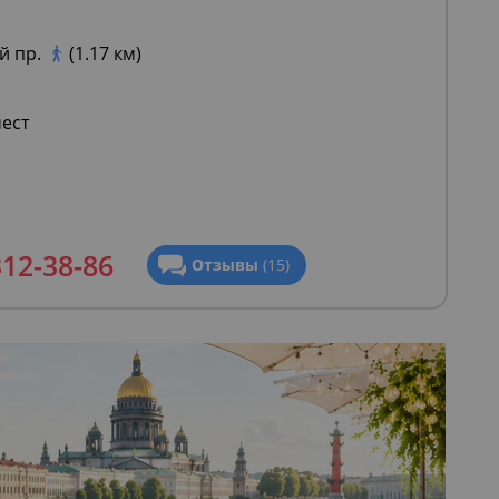
й пр.
(1.17 км)
мест
312-38-86
Отзывы
(15)