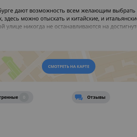
бурге дают возможность всем желающим выбрать 
, здесь можно отыскать и китайские, и итальянские,
ой улице никогда не останавливаются на достигну
альянные комнаты, караоке, мастер-классы и кули
ресторанах Москвы
,
Рестораны для празднования 
СМОТРЕТЬ НА КАРТЕ
тренные
0
Отзывы