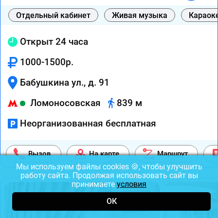
Отдельный кабинет
Живая музыка
Караок
Открыт 24 часа
1000-1500р.
Бабушкина ул., д. 91
Ломоносовская
839 м
Неорганизованная бесплатная
Вызов
На карте
Маршрут
Мы используем файлы cookies 🍪, чтобы улучшить
работу сайта. Продолжая использовать сайт вы
принимаете
условия
ОК