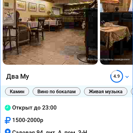
Фото предоставлены заведением
Два Му
4.9
Камин
Вино по бокалам
Живая музыка
Открыт до 23:00
1500-2000р
Садовая 94, лит. А, пом. 3-Н