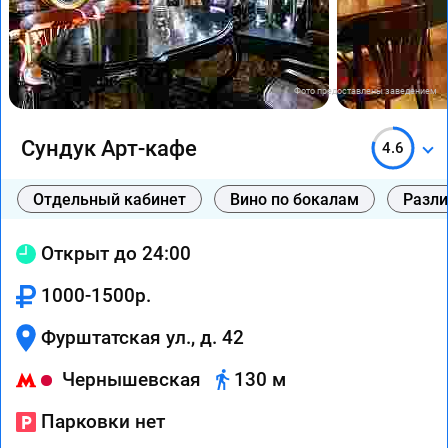
Фото предоставлены заведением
Сундук Арт-кафе
4.6
Отдельный кабинет
Вино по бокалам
Разли
Открыт до 24:00
1000-1500р.
Фурштатская ул., д. 42
Чернышевская
130 м
Парковки нет