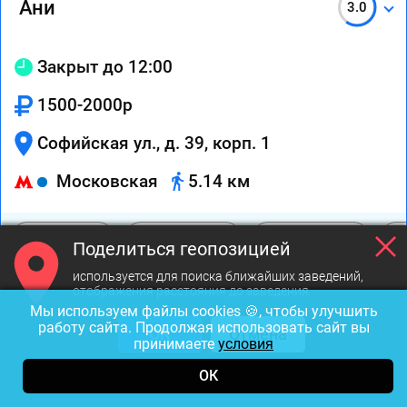
Ани
3.0
Закрыт до 12:00
1500-2000р
Софийская ул., д. 39, корп. 1
Московская
5.14 км
Вызов
На карте
Маршрут
Поделиться геопозицией
используется для поиска ближайших заведений,
отображения расстояния до заведения
Мы используем файлы cookies 🍪, чтобы улучшить
работу сайта. Продолжая использовать сайт вы
ОК
Отмена
принимаете
условия
ОК