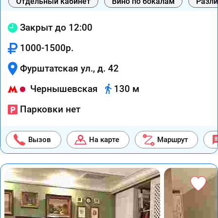
Отдельный кабинет
Вино по бокалам
Разли
Закрыт до 12:00
1000-1500р.
Фурштатская ул., д. 42
Чернышевская
130 м
Парковки нет
Вызов
На карте
Маршрут