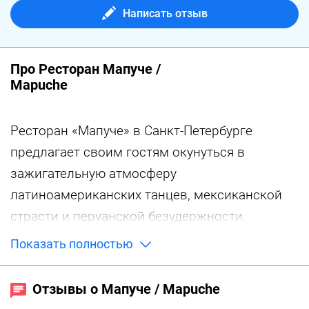
Написать отзыв
Про Ресторан Мапуче /
Mapuche
Ресторан «Мапуче» в Санкт-Петербурге
предлагает своим гостям окунуться в
зажигательную атмосферу
латиноамериканских танцев, мексиканской
страсти и перуанской безудержности.
Этнические мотивы в интерьере,
Показать полностью
тематическая ритмичная музыка и, конечно
же, традиционная латиноамериканская кухня
Отзывы о Мапуче / Mapuche
в самых необычных интерпретациях – все это