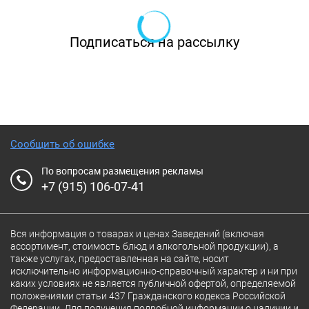
предлагает своим посетителям ресторан
«Мапуче» на Некрасова. Шеф-повар
Подписаться на рассылку
заведения Евгений Викентев старается
сделать так, чтобы каждое блюдо на тарелке
имело свою уникальную презентацию, яркую,
оригинальную, современную, и долгое время
работал над тем, чтобы улучшить звучание
Сообщить об ошибке
вкусов в традиционных латиноамериканских
По вопросам размещения рекламы
блюдах, доведя их до совершенства.
+7 (915) 106-07-41
Вся информация о товарах и ценах Заведений (включая
ассортимент, стоимость блюд и алкогольной продукции), а
также услугах, предоставленная на сайте, носит
исключительно информационно-справочный характер и ни при
каких условиях не является публичной офертой, определяемой
положениями статьи 437 Гражданского кодекса Российской
Федерации. Для получения подробной информации о наличии и