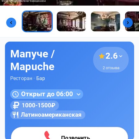
Фото предоставлены заведением
Мапуче /
2.6
Mapuche
2 отзыва
Ресторан ·
Бар
Открыт до 06:00
1000-1500₽
Латиноамериканская
Позвонить