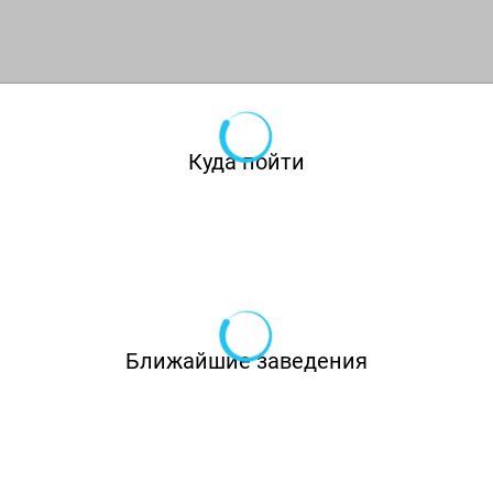
современной мебелью, которую нарочно
состарили для поддержания общей идеи
ресторана. Интерьер удачно дополнили
слегка громоздкие металлические
светильники, тяжело нависающие над
Куда пойти
каждым столом.
Меню заведения включает в себя названия
самых разнообразных угощений. Здесь вы
всегда можете попробовать что-то новое и
открыть для себя необычные вкусы и
Ближайшие заведения
гастрономические сочетания. Эскабече из
скумбрии, севиче из арбуза, тостада с тунцом,
тако, начос, десерты с перуанским
шоколадом и специями – это и многое другое