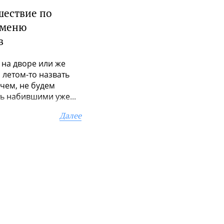
шествие по
 меню
в
 на дворе или же
 и летом-то назвать
чем, не будем
ь набившими уже...
Далее