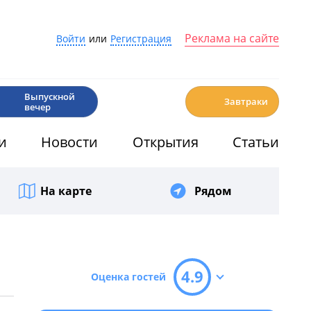
Реклама на сайте
Войти
или
Регистрация
🎉
☕️
Выпускной
Завтраки
вечер
и
Новости
Открытия
Статьи
На карте
Рядом
4.9
Оценка гостей