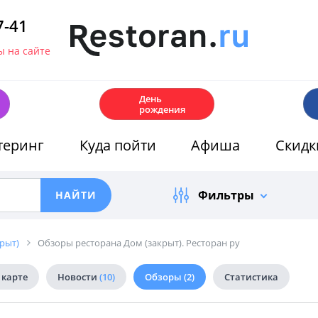
7-41
 на сайте
🎂
День
рождения
теринг
Куда пойти
Афиша
Скидк
Фильтры
рыт)
Обзоры ресторана Дом (закрыт). Ресторан ру
 карте
Новости
(10)
Обзоры
(2)
Статистика