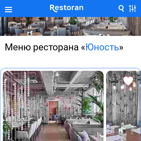
Меню ресторана «
Юность
»