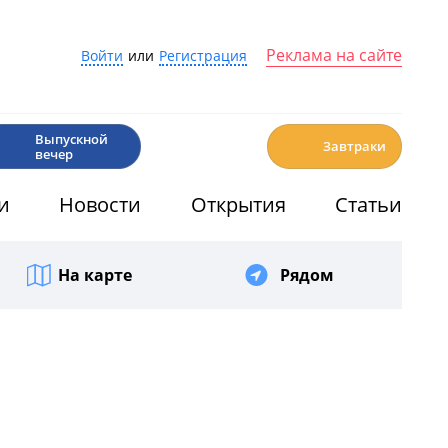
Реклама на сайте
Войти
или
Регистрация
🎉
☕️
Выпускной
Завтраки
вечер
и
Новости
Открытия
Статьи
На карте
Рядом