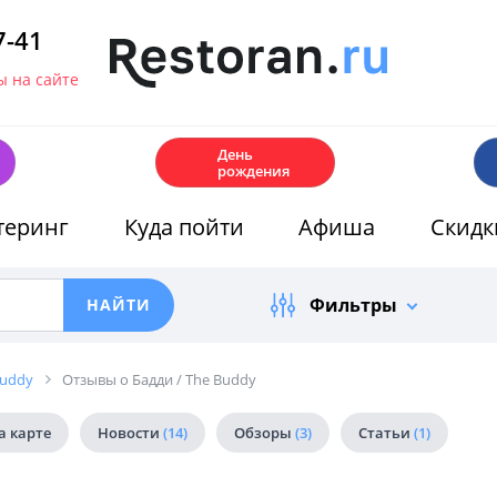
7-41
 на сайте
🎂
День
рождения
теринг
Куда пойти
Афиша
Скидк
Фильтры
Buddy
Отзывы о Бадди / The Buddy
а карте
Новости
(14)
Обзоры
(3)
Статьи
(1)