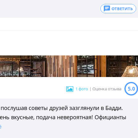
ОТВЕТИТЬ
5.0
1 фото
| Оценка отзыва
послушав советы друзей зазглянули в Бадди.
чень вкусные, подача невероятная! Официанты
ё