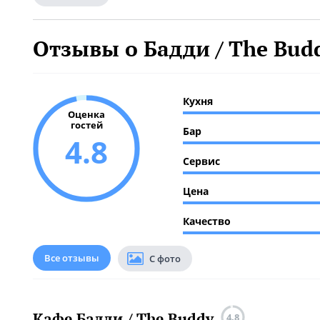
Отзывы о Бадди / The Bud
Кухня
Оценка
гостей
Бар
4.8
Сервис
Цена
Качество
Все отзывы
С фото
Кафе Бадди / The Buddy
4.8