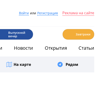
Реклама на сайте
Войти
или
Регистрация
🎉
☕️
Выпускной
Завтраки
вечер
и
Новости
Открытия
Статьи
На карте
Рядом