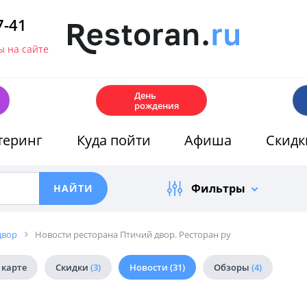
7-41
 на сайте
🎂
День
рождения
теринг
Куда пойти
Афиша
Скидк
Фильтры
двор
Новости ресторана Птичий двор. Ресторан ру
 карте
Скидки
(3)
Новости
(31)
Обзоры
(4)