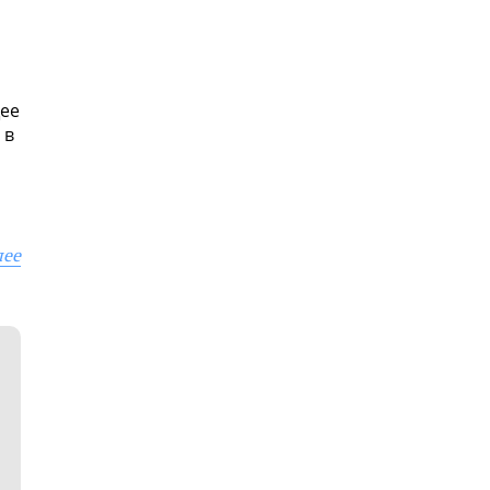
ее
 в
лее