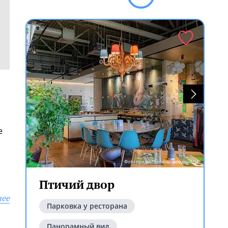
е
Фото предоставлены заведением
Птичий двор
лее
Парковка у ресторана
Панорамный вид