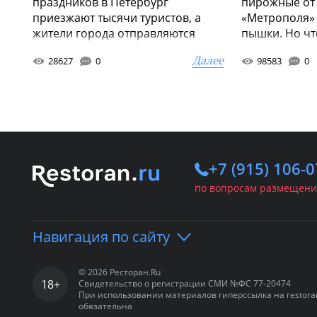
праздников в Петербург
пирожные от 
приезжают тысячи туристов, а
«Метрополя» 
жители города отправляются
пышки. Но что
гулять по ...
то новог...
Далее
28627
0
98583
0
+7 (915) 106-0
по вопросам размещени
Навигация по сайту
© 2026 Ресторан.Ru
18+
Свидетельство о регистрации СМИ №ФС 77-20474
Портал
Рестораны
Банкетн
При использовании материалов гиперссылка на restora
обязательна