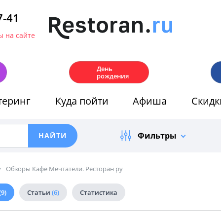
7-41
 на сайте
🎂
День
рождения
теринг
Куда пойти
Афиша
Скидк
Фильтры
Обзоры Кафе Мечтатели. Ресторан ру
(9)
Статьи
(6)
Статистика