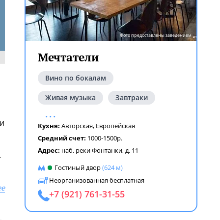
Фото предоставлены заведением
Мечтатели
Вино по бокалам
Живая музыка
Завтраки
...
 и
Кухня:
Авторская
,
Европейская
Средний счет:
1000-1500р.
Адрес:
наб. реки Фонтанки, д. 11
.
Гостиный двор
(624 м)
Неорганизованная бесплатная
ее
+7 (921) 761-31-55