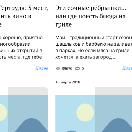
Гертруда! 5 мест,
Эти сочные рёбрышки…
пить вино в
или где поесть блюда на
е
гриле
то хорошо, приятно
Май – традиционный старт сезо
 многообразии
шашлыков и барбекю на заливе 
винных открытий в
в парках. Но если мяса на гриле
ть места, где тебе
хочется, а ехать загород ...
Далее
Дал
39676
0
16 марта 2018