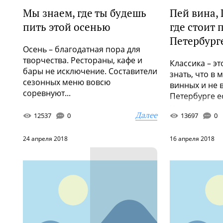
Мы знаем, где ты будешь
Пей вина, 
пить этой осенью
где стоит 
Петербург
Осень – благодатная пора для
творчества. Рестораны, кафе и
Классика – э
бары не исключение. Составители
знать, что в
сезонных меню вовсю
винных и не 
соревнуют...
Петербурге ес
н...
Далее
12537
0
13697
0
24 апреля 2018
16 апреля 2018