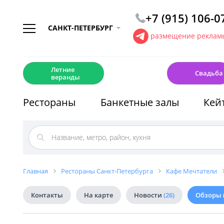
+7 (915) 106-0
САНКТ-ПЕТЕРБУРГ
размещение рекламы
☀️
💍
Летние
Свадьба
веранды
Рестораны
Банкетные залы
Кей
Главная
Рестораны Санкт-Петербурга
Кафе Мечтатели
Контакты
На карте
Новости
(26)
Обзоры