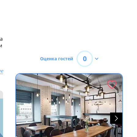
на
и
0
Оценка гостей
ее