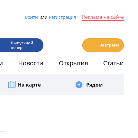
Реклама на сайте
Войти
или
Регистрация
🎉
☕️
Выпускной
Завтраки
вечер
и
Новости
Открытия
Статьи
На карте
Рядом