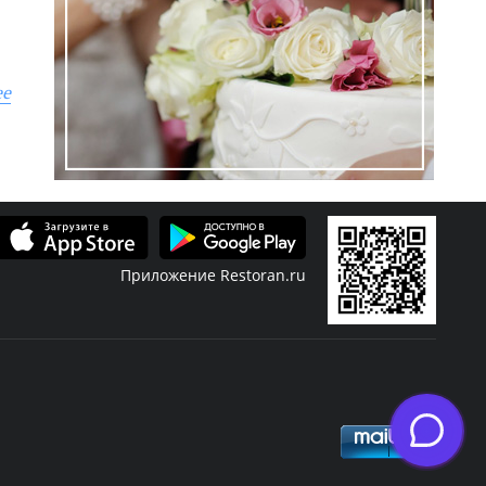
ее
Приложение Restoran.ru
фиша
Скидки
Журнал