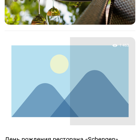
1 463
День рождения ресторана «Schengen»